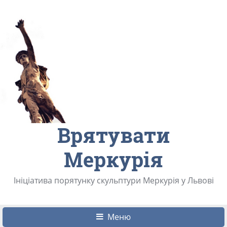
Врятувати
Меркурія
Ініціатива порятунку скульптури Меркурія у Львові
Меню