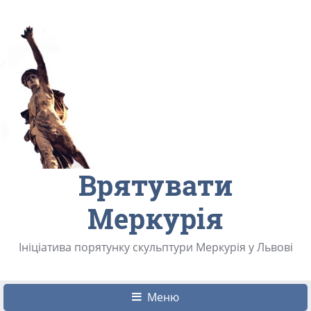
Врятувати
Меркурія
Ініціатива порятунку скульптури Меркурія у Львові
Меню