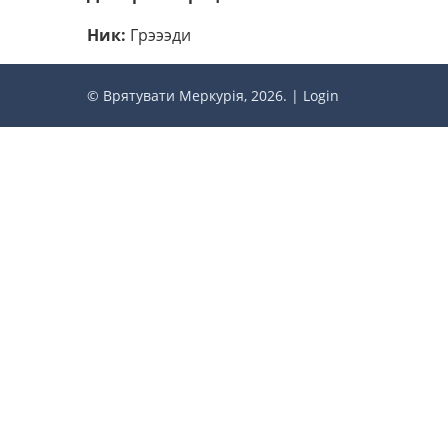
Ник:
Грэээди
© Врятувати Меркурія, 2026. |
Login