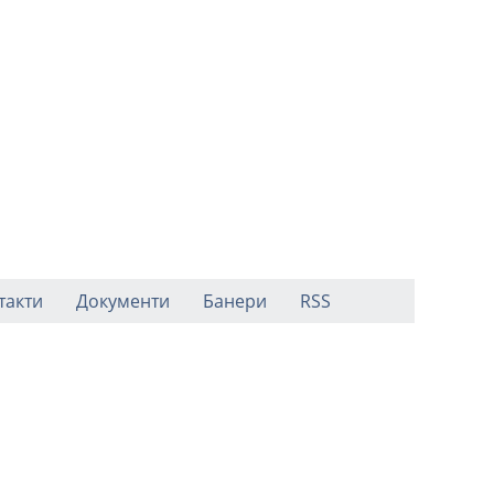
такти
Документи
Банери
RSS