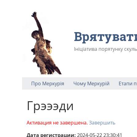
Врятуват
Ініціатива порятунку скул
Про Меркурія
Чому Меркурій
Етапи 
Грэээди
Активация не завершена.
Завершить
Дата регистрации:
2024-05-22 23:30:41