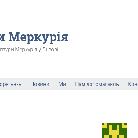
и Меркурія
ьптури Меркурія у Львові
порятунку
Новини
Ми
Нам допомагають
Кон