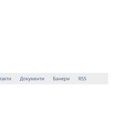
такти
Документи
Банери
RSS