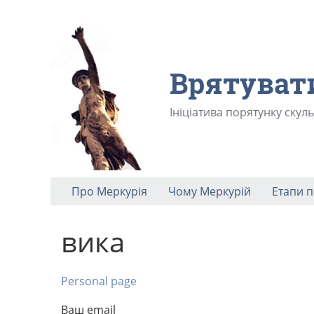
Врятуват
Ініціатива порятунку скул
Про Меркурія
Чому Меркурій
Етапи 
вика
Personal page
Ваш email