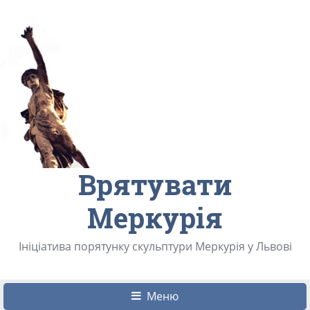
Врятувати
Меркурія
Ініціатива порятунку скульптури Меркурія у Львові
Меню