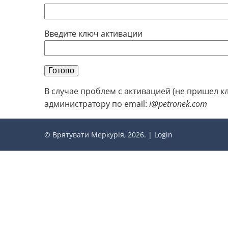
Введите ключ активации
Готово
В случае проблем с активацией (не пришел к
администратору по email:
i@petronek.com
© Врятувати Меркурія, 2026. |
Login