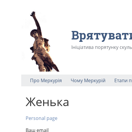
Врятуват
Ініціатива порятунку скул
Про Меркурія
Чому Меркурій
Етапи 
Женька
Personal page
Ваш email