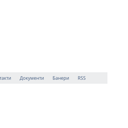
такти
Документи
Банери
RSS