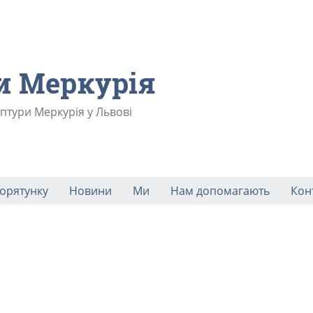
и Меркурія
ьптури Меркурія у Львові
порятунку
Новини
Ми
Нам допомагають
Кон