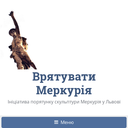
Врятувати
Меркурія
Ініціатива порятунку скульптури Меркурія у Львові
Меню