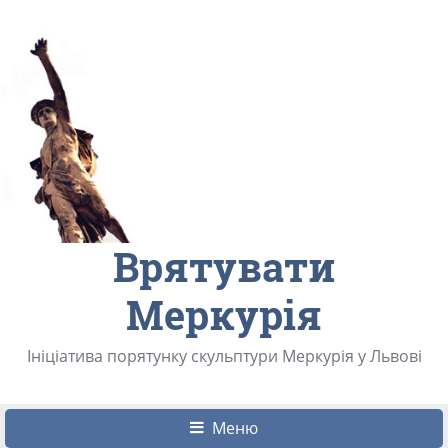
Врятувати
Меркурія
Ініціатива порятунку скульптури Меркурія у Львові
Меню