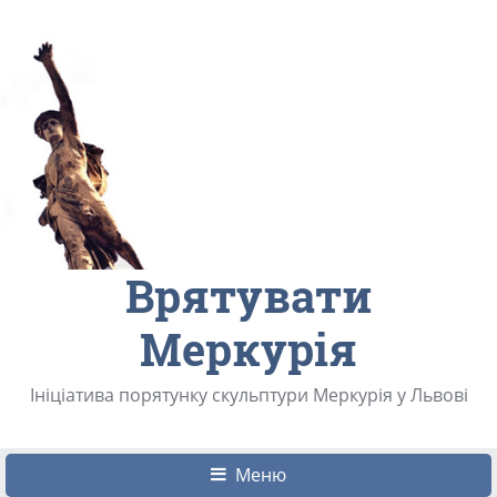
Врятувати
Меркурія
Ініціатива порятунку скульптури Меркурія у Львові
Меню