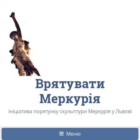
Врятувати
Меркурія
Ініціатива порятунку скульптури Меркурія у Львові
Меню