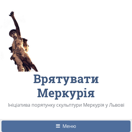
Врятувати
Меркурія
Ініціатива порятунку скульптури Меркурія у Львові
Меню