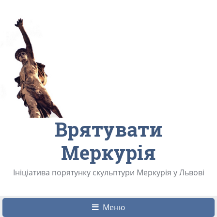
Врятувати
Меркурія
Ініціатива порятунку скульптури Меркурія у Львові
Меню