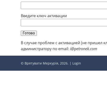
Введите ключ активации
Готово
В случае проблем с активацией (не пришел к
администратору по email:
i@petronek.com
© Врятувати Меркурія, 2026. |
Login