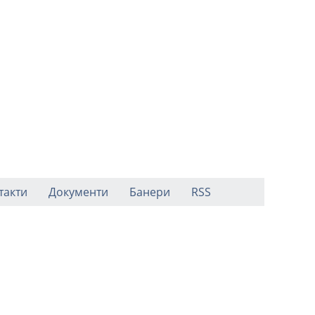
такти
Документи
Банери
RSS