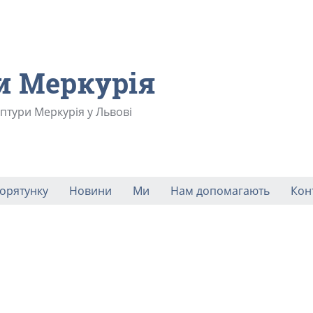
и Меркурія
ьптури Меркурія у Львові
порятунку
Новини
Ми
Нам допомагають
Кон