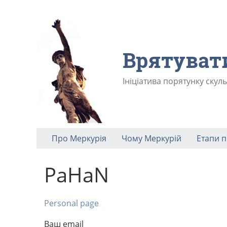
Врятуват
Ініціатива порятунку скул
Про Меркурія
Чому Меркурій
Етапи 
PaHaN
Personal page
Ваш email