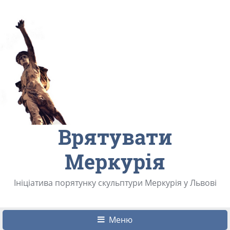
Врятувати
Меркурія
Ініціатива порятунку скульптури Меркурія у Львові
Меню