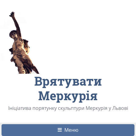
Врятувати
Меркурія
Ініціатива порятунку скульптури Меркурія у Львові
Меню