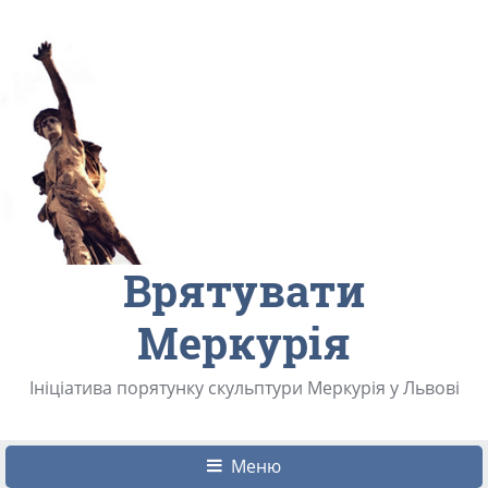
Врятувати
Меркурія
Ініціатива порятунку скульптури Меркурія у Львові
Меню