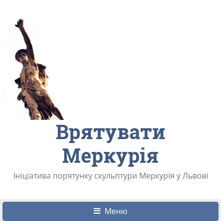
Врятувати
Меркурія
Ініціатива порятунку скульптури Меркурія у Львові
Меню