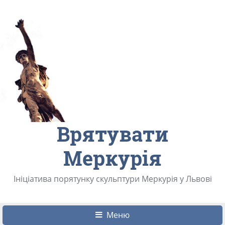
Врятувати
Меркурія
Ініціатива порятунку скульптури Меркурія у Львові
Меню