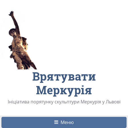
Врятувати
Меркурія
Ініціатива порятунку скульптури Меркурія у Львові
Меню