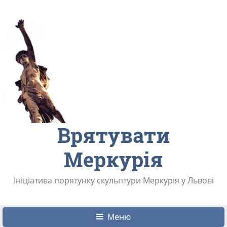
Врятувати
Меркурія
Ініціатива порятунку скульптури Меркурія у Львові
Меню