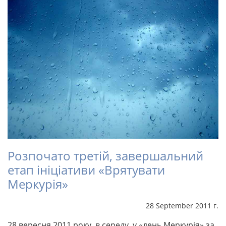
Розпочато третій, завершальний
етап ініціативи «Врятувати
Меркурія»
28 September 2011 г.
28 вересня 2011 року, в середу, у «день Меркурія» за