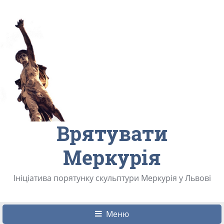
Врятувати
Меркурія
Ініціатива порятунку скульптури Меркурія у Львові
Меню