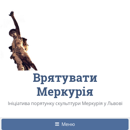
Врятувати
Меркурія
Ініціатива порятунку скульптури Меркурія у Львові
Меню