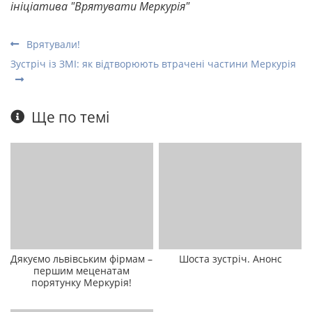
ініціатива "Врятувати Меркурія"
Врятували!
Зустріч із ЗМІ: як відтворюють втрачені частини Меркурія
Ще по темі
Дякуємо львівським фірмам –
Шоста зустріч. Анонс
першим меценатам
порятунку Меркурія!